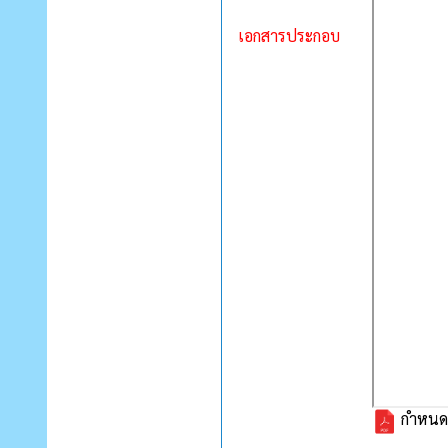
เอกสารประกอบ
กำหนดม