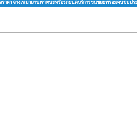
นอราคา จ้างเหมายานพาหนะหรือรถยนต์บริการขนขยะพร้อมคนขับปร