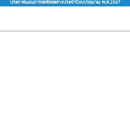
ประกาศแผนการจัดซื้อจัดจ้างประจำปีงบประมาณ พ.ศ.2567